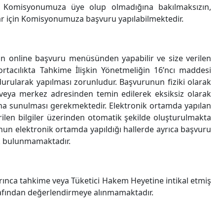
n Komisyonumuza üye olup olmadığına bakılmaksızın,
ar için Komisyonumuza başvuru yapılabilmektedir.
 online başvuru menüsünden yapabilir ve size verilen
ortacılıkta Tahkime İlişkin Yönetmeliğin 16’ncı maddesi
rularak yapılması zorunludur. Başvurunun fiziki olarak
 veya merkez adresinden temin edilerek eksiksiz olarak
a sunulması gerekmektedir. Elektronik ortamda yapılan
ilen bilgiler üzerinden otomatik şekilde oluşturulmakta
nun elektronik ortamda yapıldığı hallerde ayrıca başvuru
k bulunmamaktadır.
ca tahkime veya Tüketici Hakem Heyetine intikal etmiş
afından değerlendirmeye alınmamaktadır.