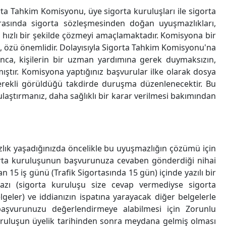
rta Tahkim Komisyonu, üye sigorta kuruluşları ile sigorta
rasında sigorta sözleşmesinden doğan uyuşmazlıkları,
 ve hızlı bir şekilde çözmeyi amaçlamaktadır. Komisyona bir
l, özü önemlidir. Dolayısıyla Sigorta Tahkim Komisyonu'na
nca, kişilerin bir uzman yardımına gerek duymaksızın,
mıştır. Komisyona yaptığınız başvurular ilke olarak dosya
rekli görüldüğü takdirde duruşma düzenlenecektir. Bu
 ulaştırmanız, daha sağlıklı bir karar verilmesi bakımından
zlık yaşadığınızda öncelikle bu uyuşmazlığın çözümü için
igorta kuruluşunun başvurunuza cevaben gönderdiği nihai
n 15 iş günü (Trafik Sigortasında 15 gün) içinde yazılı bir
yazı (sigorta kuruluşu size cevap vermediyse sigorta
ler) ve iddianızın ispatına yarayacak diğer belgelerle
başvurunuzu değerlendirmeye alabilmesi için Zorunlu
 kuruluşun üyelik tarihinden sonra meydana gelmiş olması