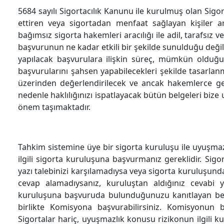
5684 sayılı Sigortacılık Kanunu ile kurulmuş olan Sigo
ettiren veya sigortadan menfaat sağlayan kişiler a
bağımsız sigorta hakemleri aracılığı ile adil, tarafsız
başvurunun ne kadar etkili bir şekilde sunulduğu deği
yapılacak başvurulara ilişkin süreç, mümkün olduğu
başvurularını şahsen yapabilecekleri şekilde tasarlan
üzerinden değerlendirilecek ve ancak hakemlerce ge
nedenle haklılığınızı ispatlayacak bütün belgeleri bize
önem taşımaktadır.
Tahkim sistemine üye bir sigorta kuruluşu ile uyuşma
ilgili sigorta kuruluşuna başvurmanız gereklidir. S
yazı talebinizi karşılamadıysa veya sigorta kuruluşunda
cevap alamadıysanız, kuruluştan aldığınız cevabi 
kuruluşuna başvuruda bulunduğunuzu kanıtlayan belge
birlikte Komisyona başvurabilirsiniz. Komisyonun 
Sigortalar hariç, uyuşmazlık konusu rizikonun ilgili